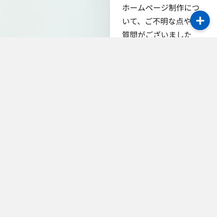
ホームページ制作につ
いて、ご不明な点やご
質問がございました
ら、いつでもお気軽に
お問い合わせくださ
い。
初回相談は完全無料で
す。
「ホームページが必要
かどうか、まだ分から
ない」という段階から
でも大歓迎。まずはお
話を伺い、最適なプラ
ンをご提案いたしま
す。