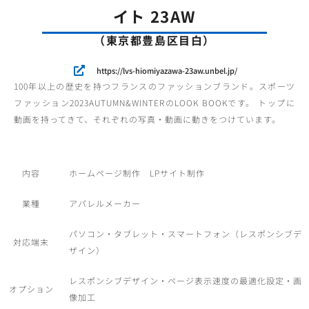
イト 23AW
（東京都豊島区目白）
https://lvs-hiomiyazawa-23aw.unbel.jp/
100年以上の歴史を持つフランスのファッションブランド。スポーツ
ファッション2023AUTUMN&WINTERのLOOK BOOKです。 トップに
動画を持ってきて、それぞれの写真・動画に動きをつけています。
内容
ホームページ制作 LPサイト制作
業種
アパレルメーカー
パソコン・タブレット・スマートフォン（レスポンシブデ
対応端末
ザイン）
レスポンシブデザイン・ページ表示速度の最適化設定・画
オプション
像加工