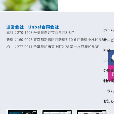
運営会社：Unbel合同会社
ホーム
本社：270-1408 千葉県白井市西白井3-8-7
新宿：160-0023 東京都新宿区西新宿7-10-6 西新宿小林ビル8F
サービ
柏 ：277-0011 千葉県柏市東上町2-28 第一水戸屋ビル3F
料金一
よくあ
公開ま
制作実
コラム
お知ら