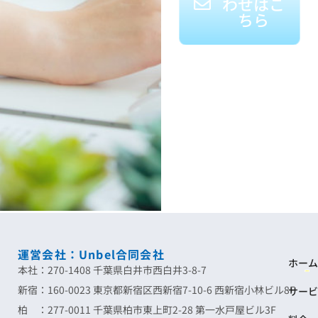
わせはこ
ちら
運営会社：Unbel合同会社
ホーム
本社：270-1408 千葉県白井市西白井3-8-7
新宿：160-0023 東京都新宿区西新宿7-10-6 西新宿小林ビル8F
サービ
柏 ：277-0011 千葉県柏市東上町2-28 第一水戸屋ビル3F