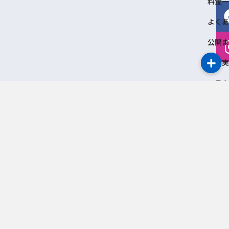
料金一
よくあ
公開ま
制作実
コラム
お知ら
Instagram でフォロー
Copyright 2026 © 東京・千葉のホームページ制作