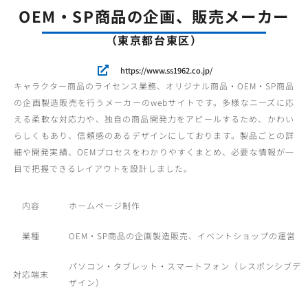
OEM・SP商品の企画、販売メーカー
（東京都台東区）
https://www.ss1962.co.jp/
キャラクター商品のライセンス業務、オリジナル商品・OEM・SP商品
の企画製造販売を行うメーカーのwebサイトです。多様なニーズに応
える柔軟な対応力や、独自の商品開発力をアピールするため、かわい
らしくもあり、信頼感のあるデザインにしております。製品ごとの詳
細や開発実績、OEMプロセスをわかりやすくまとめ、必要な情報が一
目で把握できるレイアウトを設計しました。
内容
ホームページ制作
業種
OEM・SP商品の企画製造販売、イベントショップの運営
パソコン・タブレット・スマートフォン（レスポンシブデ
対応端末
ザイン）