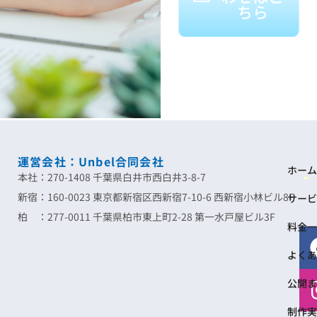
ちら
運営会社：Unbel合同会社
ホーム
本社：270-1408 千葉県白井市西白井3-8-7
新宿：160-0023 東京都新宿区西新宿7-10-6 西新宿小林ビル8F
サービ
柏 ：277-0011 千葉県柏市東上町2-28 第一水戸屋ビル3F
料金一
よくあ
公開ま
制作実